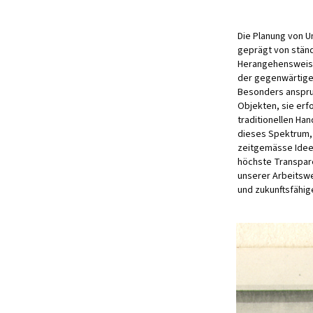
Die Planung von U
geprägt von stän
Herangehensweise
der gegenwärtigen
Besonders anspru
Objekten, sie erf
traditionellen Ha
dieses Spektrum,
zeitgemässe Ideen
höchste Transpare
unserer Arbeitswei
und zukunftsfähig