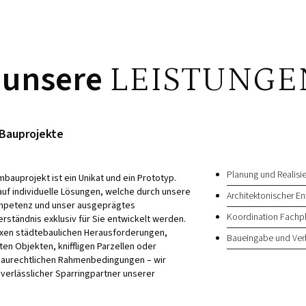
 unsere
LEISTUNGE
 Bauprojekte
Planung und Realis
bauprojekt ist ein Unikat und ein Prototyp.
auf individuelle Lösungen, welche durch unsere
Architektonischer E
mpetenz und unser ausgeprägtes
Koordination Fachp
erständnis exklusiv für Sie entwickelt werden.
exen städtebaulichen Herausforderungen,
Baueingabe und Ver
n Objekten, kniffligen Parzellen oder
baurechtlichen Rahmenbedingungen – wir
 verlässlicher Sparringpartner unserer