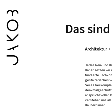
Das sind
Architektur +
Jedes Neu- und Um
Daher setzen wir 
fundierte Fachko
gestalterisches V
Sei es bei kompl
denkmalgeschützte
anspruchsvollen 
verstehen uns als
Bauherr:innen.