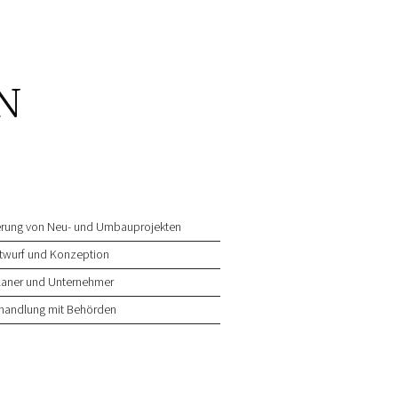
N
ierung von Neu- und Umbauprojekten
ntwurf und Konzeption
laner und Unternehmer
handlung mit Behörden